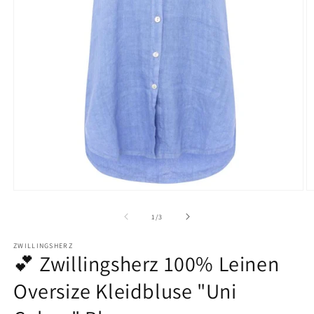
Medien
M
1
2
in
in
von
1
/
3
Modal
M
öffnen
ö
ZWILLINGSHERZ
💕 Zwillingsherz 100% Leinen
Oversize Kleidbluse "Uni