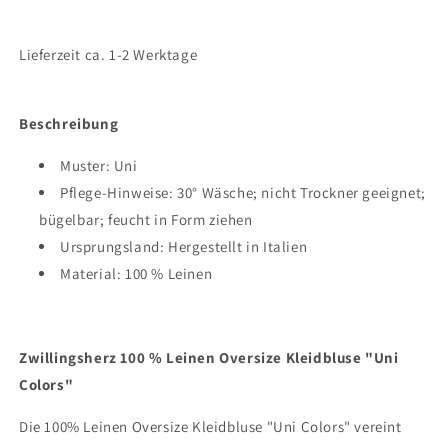
&quot;Uni
&quot;Uni
Colors&quot;
Colors&quot;
Blau
Blau
Lieferzeit ca. 1-2 Werktage
Beschreibung
Muster:
Uni
Pflege-Hinweise:
30° Wäsche; nicht Trockner geeignet;
bügelbar; feucht in Form ziehen
Ursprungsland:
Hergestellt in Italien
Material:
100 % Leinen
Zwillingsherz 100 % Leinen Oversize Kleidbluse "Uni
Colors"
Die 100% Leinen Oversize Kleidbluse "Uni Colors" vereint