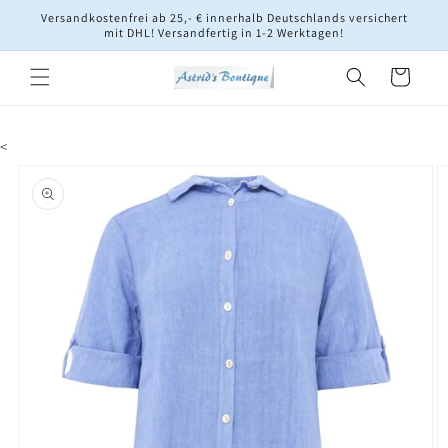
Direkt
Versandkostenfrei ab 25,- € innerhalb Deutschlands versichert
zum
mit DHL! Versandfertig in 1-2 Werktagen!
Inhalt
Warenkorb
<
oduktinformationen
ringen