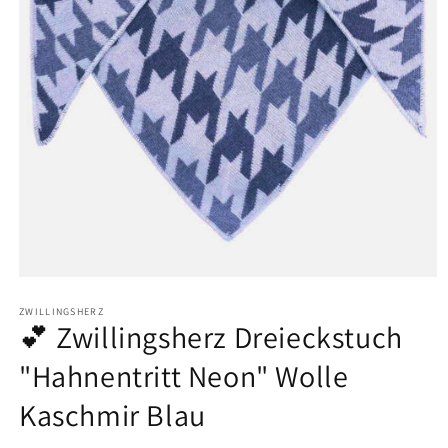
Medien
1
in
ZWILLINGSHERZ
💕 Zwillingsherz Dreieckstuch
Modal
öffnen
"Hahnentritt Neon" Wolle
Kaschmir Blau