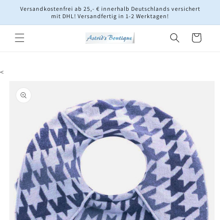
Direkt
Versandkostenfrei ab 25,- € innerhalb Deutschlands versichert
zum
mit DHL! Versandfertig in 1-2 Werktagen!
Inhalt
Warenkorb
<
oduktinformationen
ringen