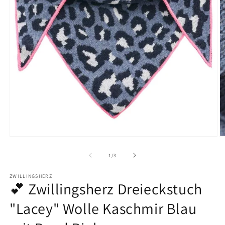
Medien
M
1
2
in
in
von
1
/
3
Modal
M
öffnen
ö
ZWILLINGSHERZ
💕 Zwillingsherz Dreieckstuch
"Lacey" Wolle Kaschmir Blau