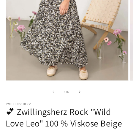
M
Medien
2
1
in
in
von
1
/
6
M
Modal
ö
öffnen
ZWILLINGSHERZ
💕 Zwillingsherz Rock "Wild
Love Leo" 100 % Viskose Beige