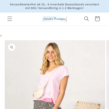
Direkt
Versandkostenfrei ab 25,- € innerhalb Deutschlands versichert
zum
mit DHL! Versandfertig in 1-2 Werktagen!
Inhalt
Warenkorb
<
oduktinformationen
ringen