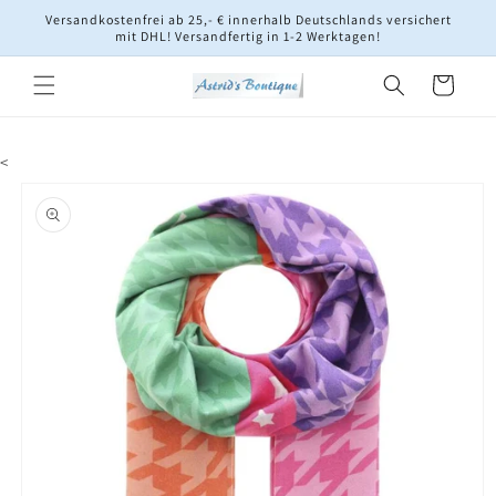
Direkt
Versandkostenfrei ab 25,- € innerhalb Deutschlands versichert
zum
mit DHL! Versandfertig in 1-2 Werktagen!
Inhalt
Warenkorb
<
oduktinformationen
ringen