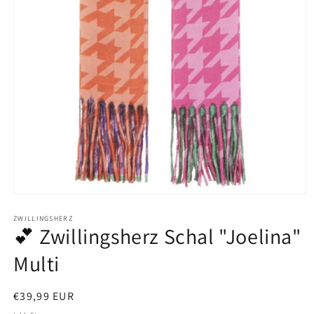
Medien
1
in
ZWILLINGSHERZ
💕 Zwillingsherz Schal "Joelina"
Modal
öffnen
Multi
Normaler
€39,99 EUR
Preis