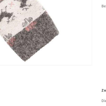
Be
Zw
Di