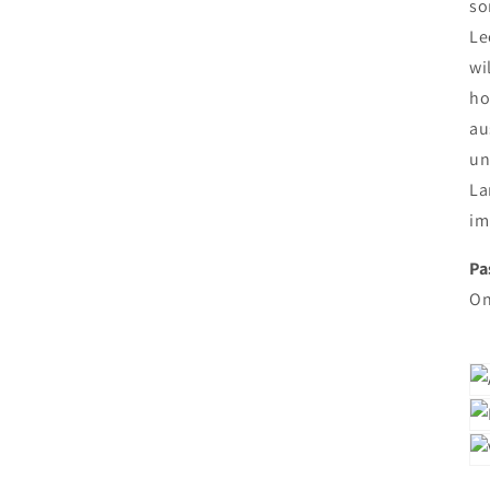
so
Le
wi
ho
au
un
La
im
Pa
On