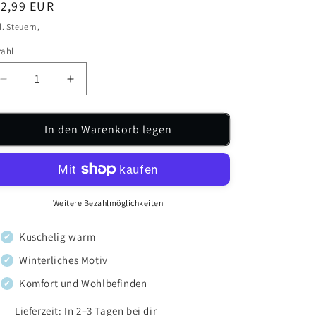
ormaler
12,99 EUR
eis
l. Steuern,
zahl
zahl
Verringere
Erhöhe
die
die
Menge
Menge
für
In den Warenkorb legen
für
💕
💕
Zwillingsherz
Zwillingsherz
Socken
Socken
&quot;Rentiere&quot;
&quot;Rentiere&quot;
Kuschelsocken
Kuschelsocken
Weitere Bezahlmöglichkeiten
Grau
Grau
Kuschelig warm
✔
Winterliches Motiv
✔
Komfort und Wohlbefinden
✔
Lieferzeit: In 2–3 Tagen bei dir