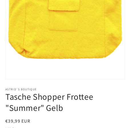
Medien
1
in
ASTRID`S BOUTIQUE
Tasche Shopper Frottee
Modal
öffnen
"Summer" Gelb
Normaler
€39,99 EUR
Preis