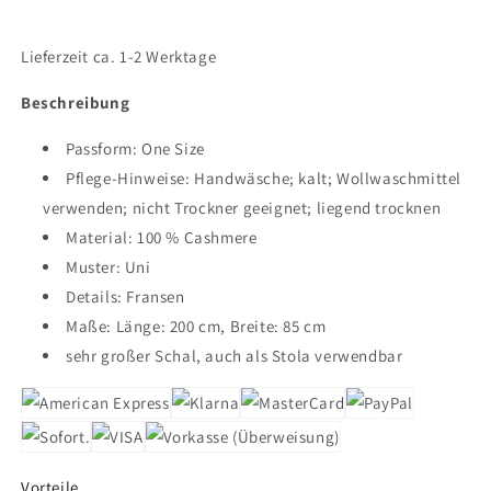
Stola
Stola
Kaschmir
Kaschmir
Altrosa
Altrosa
Lieferzeit ca. 1-2 Werktage
Beschreibung
Passform:
One Size
Pflege-Hinweise:
Handwäsche; kalt; Wollwaschmittel
verwenden; nicht Trockner geeignet; liegend trocknen
Material:
100 % Cashmere
Muster:
Uni
Details:
Fransen
Maße:
Länge: 200 cm, Breite: 85 cm
sehr großer Schal, auch als Stola verwendbar
Vorteile