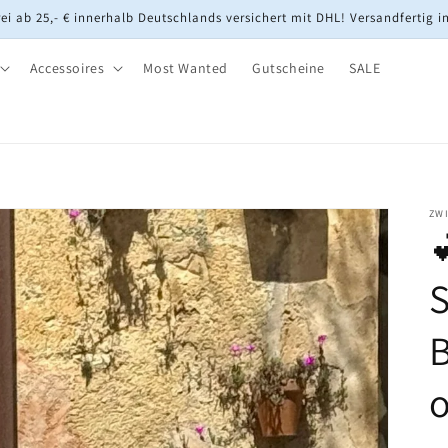
ei ab 25,- € innerhalb Deutschlands versichert mit DHL! Versandfertig i
Accessoires
Most Wanted
Gutscheine
SALE
ZW

S
B
o