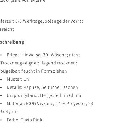
tzt 64,99 € von 84,99 €
eferzeit 5-6 Werktage, solange der Vorrat
sreicht
schreibung
Pflege-Hinweise:
30° Wäsche; nicht
Trockner geeignet; liegend trocknen;
bügelbar; feucht in Form ziehen
Muster:
Uni
Details:
Kapuze, Seitliche Taschen
Ursprungsland:
Hergestellt in China
Material:
50 % Viskose, 27 % Polyester, 23
% Nylon
Farbe: Fuxia Pink