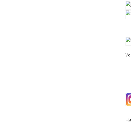
öffnen
Vo
He