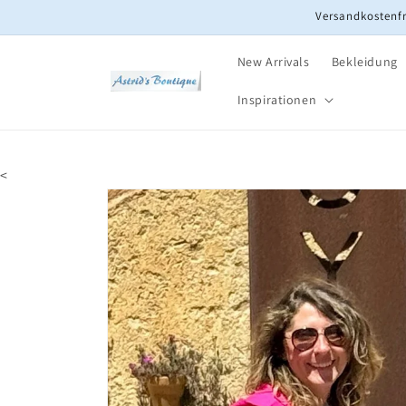
Direkt
Versandkostenfr
zum
Inhalt
New Arrivals
Bekleidung
Inspirationen
<
Zu
Produktinformationen
springen