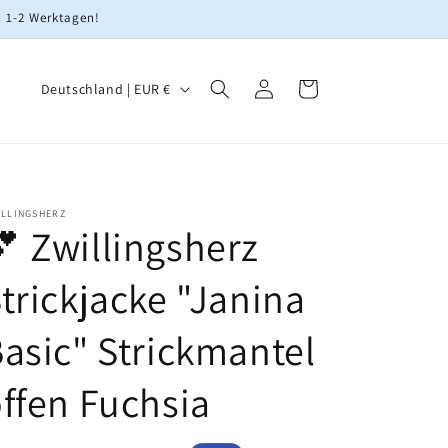
n 1-2 Werktagen!
L
Einloggen
Warenkorb
Deutschland | EUR €
a
n
d
/
ILLINGSHERZ
 Zwillingsherz
R
e
trickjacke "Janina
g
i
asic" Strickmantel
o
ffen Fuchsia
n