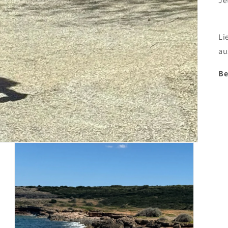
Je
Li
au
Be